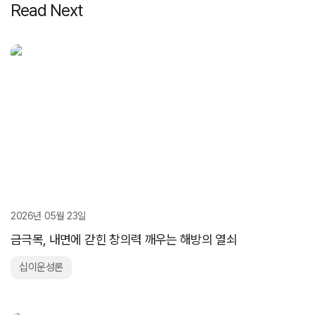
Read Next
2026년 05월 23일
금극목, 내면에 갇힌 창의력 깨우는 해방의 열쇠
십이운성론