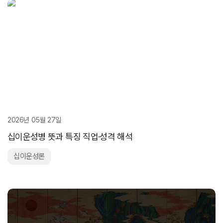
2026년 05월 27일
십이운성병 뜻과 특징 직업·성격 해석
십이운성론