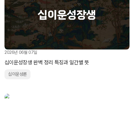
2026년 06월 07일
십이운성장생 완벽 정리 특징과 일간별 뜻
십이운성론