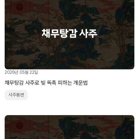
2026년 05월 22일
채무탕감 사주로 빚 독촉 피하는 개운법
사주통변