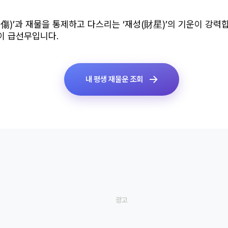
傷)’과 재물을 통제하고 다스리는 ‘재성(財星)’의 기운이 강력
이 급선무입니다.
내 평생 재물운 조회