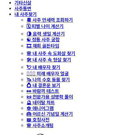
기타신살
사주통변
내 사주찾기
📆 사주 만세력 조회하기
🗓️ 띠별 나이 계산기
🌗 음력 생일 계산기
☯️ 정통 사주 궁합
🎞️ 재회 골든타임
🌸 내 사주 속 도화살 찾기
🛠️ 내 사주 속 형살 찾기
💘 내 배우자 찾기
👩‍❤️‍👨 미래 배우자 얼굴
🦄 나의 수호 동물 찾기
💍 내 결혼운 보기
👀 바람끼 테스트
📜 전문가용 성명학 풀이
🔮 네이탈 차트
🔯 애니어그램
🎂 어르신 기념일 계산기
📖 호칭사전
🌸 사주소개팅