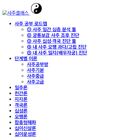
사주 공부 로드맵
① 사주 일간 심층 분석 툴
② 궁통보감 사주 조후 진단
③ 사주 십성·격국 진단 툴
④ 내 사주 오행 과다/고립 진단
⑤ 내 사주 일지(배우자궁) 진단
단계별 이론
사주공부방
사주기본
사주중급
사주고급
일주론
천간론
지지론
격국론
십성론
오행론
합충형해파
십이신살론
십이운성론