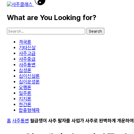
What are You Looking for?
Search
격국론
기타신살
사주고급
사주중급
사주통변
십성론
십이신살론
십이운성론
오행론
일주론
지지론
천간론
합충형해파
홈
사주통변
월급쟁이 사주 팔자를 사업가 사주로 완벽하게 개운하여