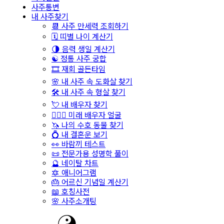
사주통변
내 사주찾기
📆 사주 만세력 조회하기
🗓️ 띠별 나이 계산기
🌗 음력 생일 계산기
☯️ 정통 사주 궁합
🎞️ 재회 골든타임
🌸 내 사주 속 도화살 찾기
🛠️ 내 사주 속 형살 찾기
💘 내 배우자 찾기
👩‍❤️‍👨 미래 배우자 얼굴
🦄 나의 수호 동물 찾기
💍 내 결혼운 보기
👀 바람끼 테스트
📜 전문가용 성명학 풀이
🔮 네이탈 차트
🔯 애니어그램
🎂 어르신 기념일 계산기
📖 호칭사전
🌸 사주소개팅