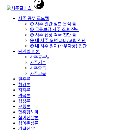
사주 공부 로드맵
① 사주 일간 심층 분석 툴
② 궁통보감 사주 조후 진단
③ 사주 십성·격국 진단 툴
④ 내 사주 오행 과다/고립 진단
⑤ 내 사주 일지(배우자궁) 진단
단계별 이론
사주공부방
사주기본
사주중급
사주고급
일주론
천간론
지지론
격국론
십성론
오행론
합충형해파
십이신살론
십이운성론
기타신살