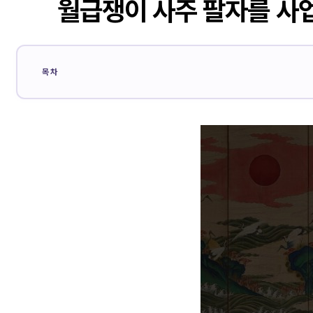
월급쟁이 사주 팔자를 사
목차