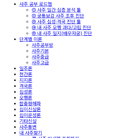
사주 공부 로드맵
① 사주 일간 심층 분석 툴
② 궁통보감 사주 조후 진단
③ 사주 십성·격국 진단 툴
④ 내 사주 오행 과다/고립 진단
⑤ 내 사주 일지(배우자궁) 진단
단계별 이론
사주공부방
사주기본
사주중급
사주고급
일주론
천간론
지지론
격국론
십성론
오행론
합충형해파
십이신살론
십이운성론
기타신살
사주통변
내 사주찾기