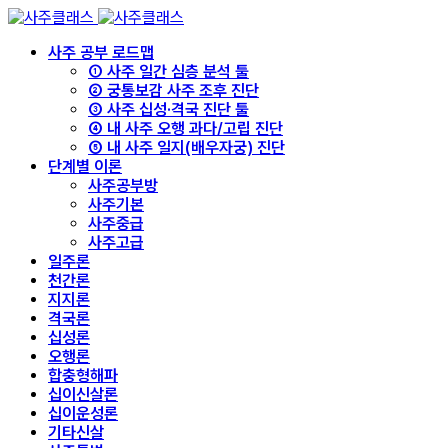
사주 공부 로드맵
① 사주 일간 심층 분석 툴
② 궁통보감 사주 조후 진단
③ 사주 십성·격국 진단 툴
④ 내 사주 오행 과다/고립 진단
⑤ 내 사주 일지(배우자궁) 진단
단계별 이론
사주공부방
사주기본
사주중급
사주고급
일주론
천간론
지지론
격국론
십성론
오행론
합충형해파
십이신살론
십이운성론
기타신살