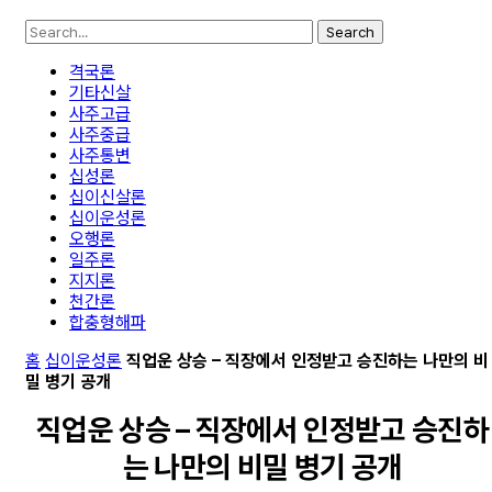
Search
격국론
기타신살
사주고급
사주중급
사주통변
십성론
십이신살론
십이운성론
오행론
일주론
지지론
천간론
합충형해파
홈
십이운성론
직업운 상승 – 직장에서 인정받고 승진하는 나만의 비
밀 병기 공개
직업운 상승 – 직장에서 인정받고 승진하
는 나만의 비밀 병기 공개