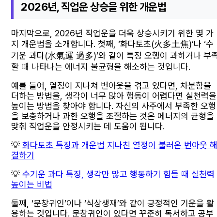
2026년, 직업운 상승을 위한 개운법
마지막으로, 2026년 직업운을 더욱 상승시키기 위한 몇 가
지 개운법을 소개합니다. 첫째, ‘화다토초(火多土焦)’나 ‘수
기운 과다(水氣運 過多)’와 같이 특정 오행이 과하거나 부
할 때 나타나는 에너지 불균형을 해소하는 것입니다.
예를 들어, 열정이 지나쳐 번아웃을 겪고 있다면, 차분함을
더하는 방법을, 생각이 너무 많아 행동이 어렵다면 실천력을
높이는 방법을 찾아야 합니다. 자신의 사주에서 부족한 오행
을 보충하거나 과한 오행을 조절하는 것은 에너지의 균형을
맞춰 직업운을 안정시키는 데 도움이 됩니다.
💡
화다토초 특징과 개운법 지나친 열정이 불러온 번아웃 
결하기
💡
수기운 과다 특징, 생각만 많고 행동하기 힘들 때 실천력
높이는 비법
둘째, ‘문창귀인’이나 ‘식상생재’와 같이 긍정적인 기운을 활
용하는 것입니다. 문창귀인이 있다면 꾸준히 독서하고 공부