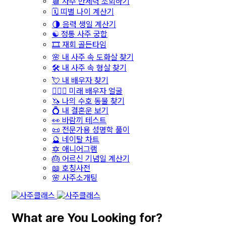
📆 사주 만세력 조회하기
🗓️ 띠별 나이 계산기
🌗 음력 생일 계산기
☯️ 정통 사주 궁합
🎞️ 재회 골든타임
🌸 내 사주 속 도화살 찾기
🛠️ 내 사주 속 형살 찾기
💘 내 배우자 찾기
👩‍❤️‍👨 미래 배우자 얼굴
🦄 나의 수호 동물 찾기
💍 내 결혼운 보기
👀 바람끼 테스트
📜 전문가용 성명학 풀이
🔮 네이탈 차트
🔯 애니어그램
🎂 어르신 기념일 계산기
📖 호칭사전
🌸 사주소개팅
What are You Looking for?