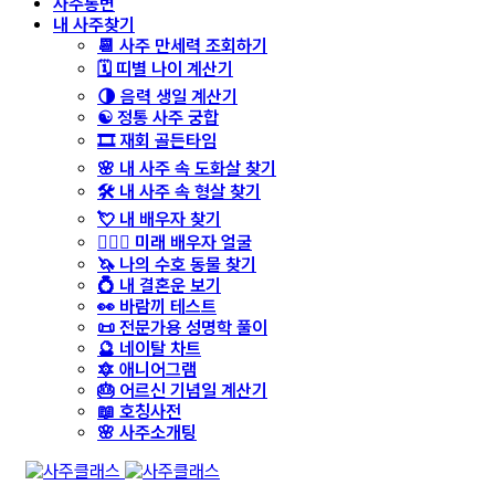
사주통변
내 사주찾기
📆 사주 만세력 조회하기
🗓️ 띠별 나이 계산기
🌗 음력 생일 계산기
☯️ 정통 사주 궁합
🎞️ 재회 골든타임
🌸 내 사주 속 도화살 찾기
🛠️ 내 사주 속 형살 찾기
💘 내 배우자 찾기
👩‍❤️‍👨 미래 배우자 얼굴
🦄 나의 수호 동물 찾기
💍 내 결혼운 보기
👀 바람끼 테스트
📜 전문가용 성명학 풀이
🔮 네이탈 차트
🔯 애니어그램
🎂 어르신 기념일 계산기
📖 호칭사전
🌸 사주소개팅