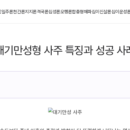
일주론
천간론
지지론
격국론
십성론
오행론
합충형해파
십이신살론
십이운성
대기만성형 사주 특징과 성공 사