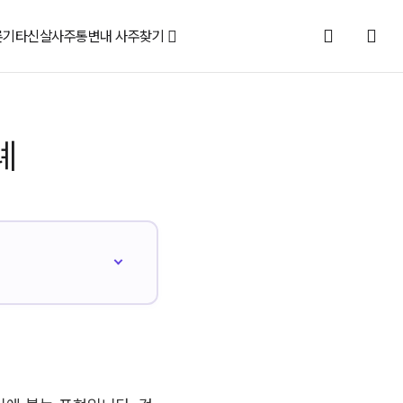
론
기타신살
사주통변
내 사주찾기
례