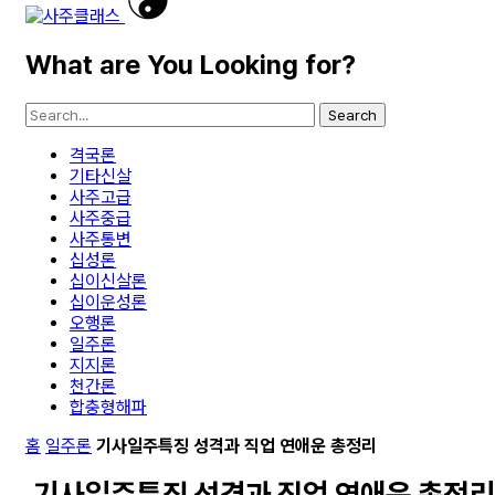
What are You Looking for?
Search
격국론
기타신살
사주고급
사주중급
사주통변
십성론
십이신살론
십이운성론
오행론
일주론
지지론
천간론
합충형해파
홈
일주론
기사일주특징 성격과 직업 연애운 총정리
기사일주특징 성격과 직업 연애운 총정리