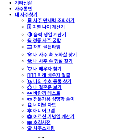
기타신살
사주통변
내 사주찾기
📆 사주 만세력 조회하기
🗓️ 띠별 나이 계산기
🌗 음력 생일 계산기
☯️ 정통 사주 궁합
🎞️ 재회 골든타임
🌸 내 사주 속 도화살 찾기
🛠️ 내 사주 속 형살 찾기
💘 내 배우자 찾기
👩‍❤️‍👨 미래 배우자 얼굴
🦄 나의 수호 동물 찾기
💍 내 결혼운 보기
👀 바람끼 테스트
📜 전문가용 성명학 풀이
🔮 네이탈 차트
🔯 애니어그램
🎂 어르신 기념일 계산기
📖 호칭사전
🌸 사주소개팅