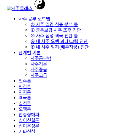
사주 공부 로드맵
① 사주 일간 심층 분석 툴
② 궁통보감 사주 조후 진단
③ 사주 십성·격국 진단 툴
④ 내 사주 오행 과다/고립 진단
⑤ 내 사주 일지(배우자궁) 진단
단계별 이론
사주공부방
사주기본
사주중급
사주고급
일주론
천간론
지지론
격국론
십성론
오행론
합충형해파
십이신살론
십이운성론
기타신살