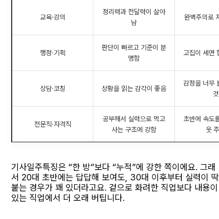
정리력과 전달력이 살아
교육·강의
완벽주의로 
남
판단이 빠르고 기준이 분
행정·기획
고집이 세면 
명함
감정을 너무 
상담·코칭
상황을 읽는 감각이 좋음
것
공부해서 실력으로 먹고
초반에 속도를
전문직·자격직
사는 구조에 강함
웃 
기사일주특징은 “한 방”보다 “누적”에 강한 쪽이에요. 그래
서 20대 초반에는 답답해 보여도, 30대 이후부터 실력이 딱
붙는 경우가 꽤 있더라고요. 겉으로 화려한 직업보다 내용이
있는 직업에서 더 오래 버팁니다.