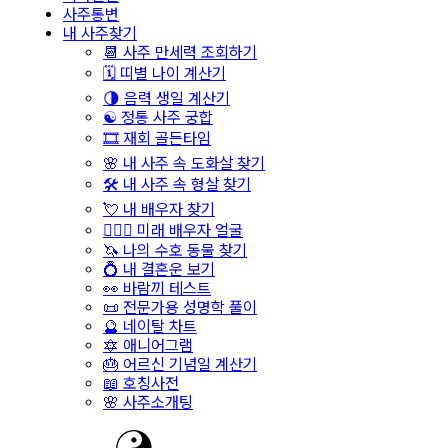
사주통변
내 사주찾기
📆 사주 만세력 조회하기
🗓️ 띠별 나이 계산기
🌗 음력 생일 계산기
☯️ 정통 사주 궁합
🎞️ 재회 골든타임
🌸 내 사주 속 도화살 찾기
🛠️ 내 사주 속 형살 찾기
💘 내 배우자 찾기
👩‍❤️‍👨 미래 배우자 얼굴
🦄 나의 수호 동물 찾기
💍 내 결혼운 보기
👀 바람끼 테스트
📜 전문가용 성명학 풀이
🔮 네이탈 차트
🔯 애니어그램
🎂 어르신 기념일 계산기
📖 호칭사전
🌸 사주소개팅