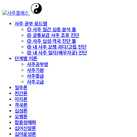
사주 공부 로드맵
① 사주 일간 심층 분석 툴
② 궁통보감 사주 조후 진단
③ 사주 십성·격국 진단 툴
④ 내 사주 오행 과다/고립 진단
⑤ 내 사주 일지(배우자궁) 진단
단계별 이론
사주공부방
사주기본
사주중급
사주고급
일주론
천간론
지지론
격국론
십성론
오행론
합충형해파
십이신살론
십이운성론