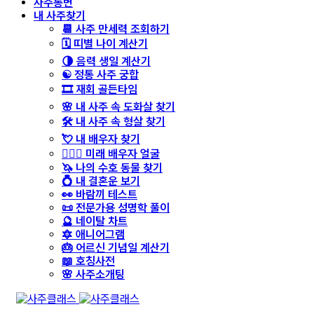
사주통변
내 사주찾기
📆 사주 만세력 조회하기
🗓️ 띠별 나이 계산기
🌗 음력 생일 계산기
☯️ 정통 사주 궁합
🎞️ 재회 골든타임
🌸 내 사주 속 도화살 찾기
🛠️ 내 사주 속 형살 찾기
💘 내 배우자 찾기
👩‍❤️‍👨 미래 배우자 얼굴
🦄 나의 수호 동물 찾기
💍 내 결혼운 보기
👀 바람끼 테스트
📜 전문가용 성명학 풀이
🔮 네이탈 차트
🔯 애니어그램
🎂 어르신 기념일 계산기
📖 호칭사전
🌸 사주소개팅