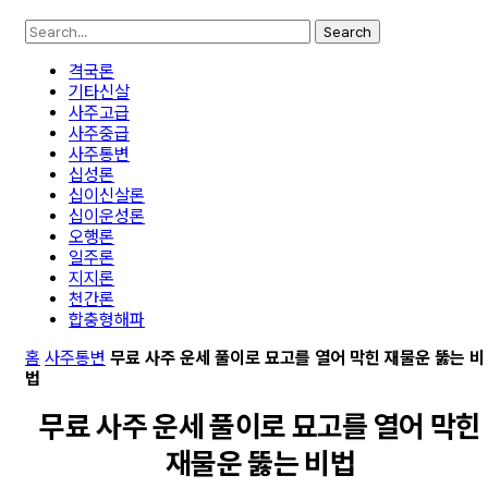
Search
격국론
기타신살
사주고급
사주중급
사주통변
십성론
십이신살론
십이운성론
오행론
일주론
지지론
천간론
합충형해파
홈
사주통변
무료 사주 운세 풀이로 묘고를 열어 막힌 재물운 뚫는 비
법
무료 사주 운세 풀이로 묘고를 열어 막힌
재물운 뚫는 비법