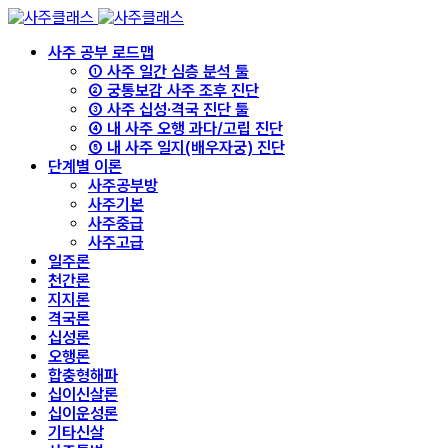
사주 공부 로드맵
① 사주 일간 심층 분석 툴
② 궁통보감 사주 조후 진단
③ 사주 십성·격국 진단 툴
④ 내 사주 오행 과다/고립 진단
⑤ 내 사주 일지(배우자궁) 진단
단계별 이론
사주공부방
사주기본
사주중급
사주고급
일주론
천간론
지지론
격국론
십성론
오행론
합충형해파
십이신살론
십이운성론
기타신살