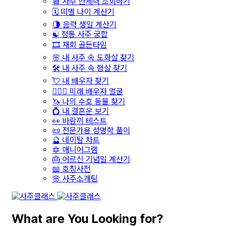
📆 사주 만세력 조회하기
🗓️ 띠별 나이 계산기
🌗 음력 생일 계산기
☯️ 정통 사주 궁합
🎞️ 재회 골든타임
🌸 내 사주 속 도화살 찾기
🛠️ 내 사주 속 형살 찾기
💘 내 배우자 찾기
👩‍❤️‍👨 미래 배우자 얼굴
🦄 나의 수호 동물 찾기
💍 내 결혼운 보기
👀 바람끼 테스트
📜 전문가용 성명학 풀이
🔮 네이탈 차트
🔯 애니어그램
🎂 어르신 기념일 계산기
📖 호칭사전
🌸 사주소개팅
What are You Looking for?