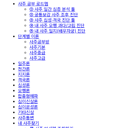
사주 공부 로드맵
① 사주 일간 심층 분석 툴
② 궁통보감 사주 조후 진단
③ 사주 십성·격국 진단 툴
④ 내 사주 오행 과다/고립 진단
⑤ 내 사주 일지(배우자궁) 진단
단계별 이론
사주공부방
사주기본
사주중급
사주고급
일주론
천간론
지지론
격국론
십성론
오행론
합충형해파
십이신살론
십이운성론
기타신살
사주통변
내 사주찾기