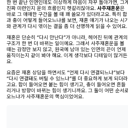
한 번 끝난 인연인데도 이상하게 마음이 자꾸 돌아가면, 그
진짜 미련인지 운의 흐름인지 헷갈리잖아요.
사주재혼운
은
바로 그 애매한 구간을 볼 때 꽤 쓸모가 있더라고요. 특히 합
과 충이 어떻게 들어오느냐를 보면, 재혼 얘기가 나오는 시
와 관계가 다시 엮이는 결을 좀 더 선명하게 읽을 수 있어요.
재혼은 단순히 “다시 만난다”가 아니라, 헤어진 뒤에 관계의
구조가 한 번 더 바뀌는 일이에요. 그래서 사주재혼운을 볼
때는 감정만 보지 않고, 원국에 남아 있는 인연의 끈이 언제
움직이는지 같이 봐야 해요. 이게 생각보다 디테일이 많거든
요.
요즘은 재혼 상담을 하면서도 “언제 다시 연결되느냐”보다
“다시 연결돼도 버틸 수 있느냐”를 더 중요하게 보게 되더라
고요. 합이 들어오면 붙는 힘이 생기고, 충이 들어오면 흔들
리거나 방향이 바뀌는 힘이 생기니까요. 그 둘이 어떤 순서
오느냐가 사주재혼운의 핵심이었어요.