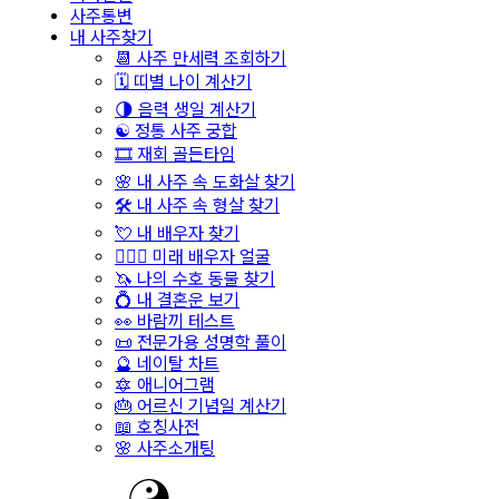
사주통변
내 사주찾기
📆 사주 만세력 조회하기
🗓️ 띠별 나이 계산기
🌗 음력 생일 계산기
☯️ 정통 사주 궁합
🎞️ 재회 골든타임
🌸 내 사주 속 도화살 찾기
🛠️ 내 사주 속 형살 찾기
💘 내 배우자 찾기
👩‍❤️‍👨 미래 배우자 얼굴
🦄 나의 수호 동물 찾기
💍 내 결혼운 보기
👀 바람끼 테스트
📜 전문가용 성명학 풀이
🔮 네이탈 차트
🔯 애니어그램
🎂 어르신 기념일 계산기
📖 호칭사전
🌸 사주소개팅