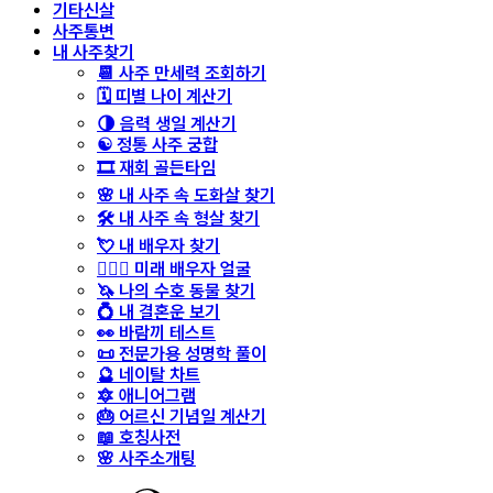
기타신살
사주통변
내 사주찾기
📆 사주 만세력 조회하기
🗓️ 띠별 나이 계산기
🌗 음력 생일 계산기
☯️ 정통 사주 궁합
🎞️ 재회 골든타임
🌸 내 사주 속 도화살 찾기
🛠️ 내 사주 속 형살 찾기
💘 내 배우자 찾기
👩‍❤️‍👨 미래 배우자 얼굴
🦄 나의 수호 동물 찾기
💍 내 결혼운 보기
👀 바람끼 테스트
📜 전문가용 성명학 풀이
🔮 네이탈 차트
🔯 애니어그램
🎂 어르신 기념일 계산기
📖 호칭사전
🌸 사주소개팅