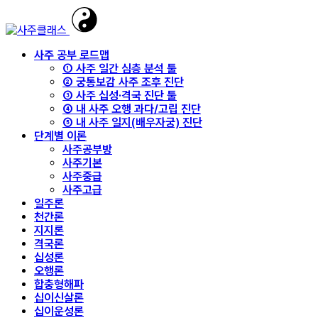
사주 공부 로드맵
① 사주 일간 심층 분석 툴
② 궁통보감 사주 조후 진단
③ 사주 십성·격국 진단 툴
④ 내 사주 오행 과다/고립 진단
⑤ 내 사주 일지(배우자궁) 진단
단계별 이론
사주공부방
사주기본
사주중급
사주고급
일주론
천간론
지지론
격국론
십성론
오행론
합충형해파
십이신살론
십이운성론