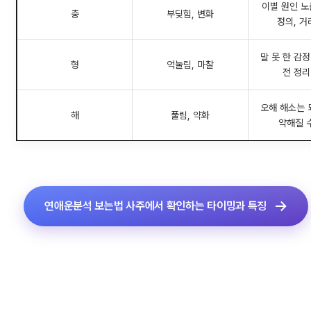
이별 원인 노
충
부딪힘, 변화
정의, 거
말 못 한 감정
형
억눌림, 마찰
전 정리
오해 해소는 
해
풀림, 약화
약해질 
연애운분석 보는법 사주에서 확인하는 타이밍과 특징