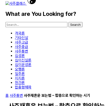
What are You Looking for?
Search
격국론
기타신살
사주고급
사주중급
사주통변
십성론
십이신살론
십이운성론
오행론
일주론
지지론
천간론
합충형해파
홈
사주통변
사주재혼운 보는법 – 합충으로 확인하는 시기
사주재혼운 보는법 – 합충으로 확인하는