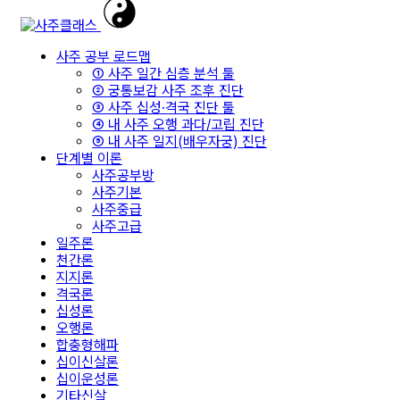
사주 공부 로드맵
① 사주 일간 심층 분석 툴
② 궁통보감 사주 조후 진단
③ 사주 십성·격국 진단 툴
④ 내 사주 오행 과다/고립 진단
⑤ 내 사주 일지(배우자궁) 진단
단계별 이론
사주공부방
사주기본
사주중급
사주고급
일주론
천간론
지지론
격국론
십성론
오행론
합충형해파
십이신살론
십이운성론
기타신살