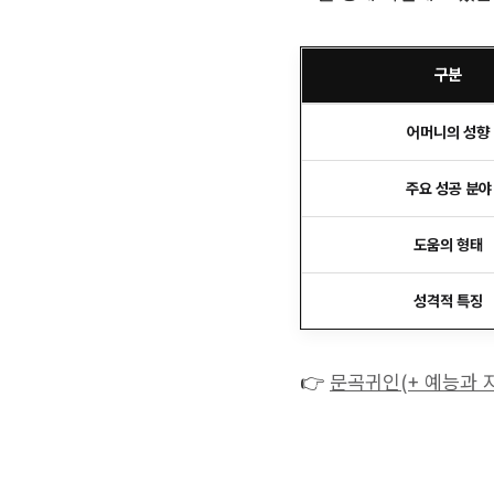
구분
어머니의 성향
주요 성공 분야
도움의 형태
성격적 특징
👉
문곡귀인(+ 예능과 