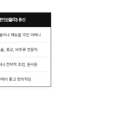
편인(偏印) 용신
술이나 재능을 가진 어머니
기술, 종교, 비주류 전문직
나 전략적 조언, 문서운
력이 좋고 창의적임