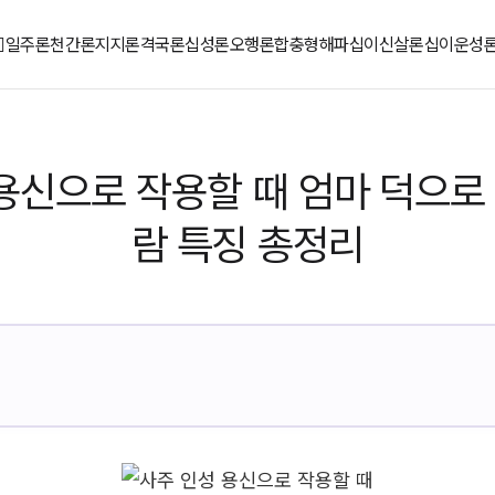
일주론
천간론
지지론
격국론
십성론
오행론
합충형해파
십이신살론
십이운성
 용신으로 작용할 때 엄마 덕으로
람 특징 총정리