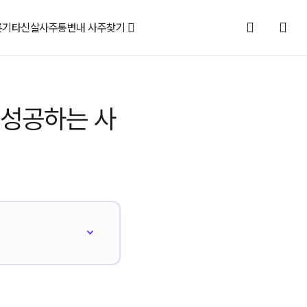
론
기타신살
사주통변
내 사주찾기
 성공하는 사