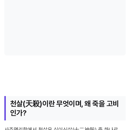
천살(天殺)이란 무엇이며, 왜 죽을 고비
인가?
사주명리학에서 천살은 십이신살(十二神殺) 중 하나로,